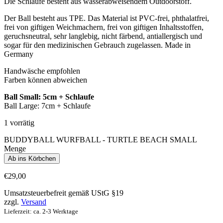
Die Schlaufe besteht aus wasserabweisendem Outdoorstoff.
Der Ball besteht aus TPE. Das Material ist PVC-frei, phthalatfrei,
frei von giftigen Weichmachern, frei von giftigen Inhaltsstoffen,
geruchsneutral, sehr langlebig, nicht färbend, antiallergisch und
sogar für den medizinischen Gebrauch zugelassen. Made in
Germany
Handwäsche empfohlen
Farben können abweichen
Ball Small: 5cm + Schlaufe
Ball Large: 7cm + Schlaufe
1 vorrätig
BUDDYBALL WURFBALL - TURTLE BEACH SMALL
Menge
Ab ins Körbchen
€
29,00
Umsatzsteuerbefreit gemäß UStG §19
zzgl.
Versand
Lieferzeit: ca. 2-3 Werktage