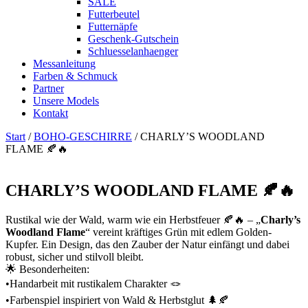
SALE
Futterbeutel
Futternäpfe
Geschenk-Gutschein
Schluesselanhaenger
Messanleitung
Farben & Schmuck
Partner
Unsere Models
Kontakt
Start
/
BOHO-GESCHIRRE
/ CHARLY’S WOODLAND
FLAME 🍂🔥
CHARLY’S WOODLAND FLAME 🍂🔥
Rustikal wie der Wald, warm wie ein Herbstfeuer 🍂🔥 – „
Charly’s
Woodland Flame
“ vereint kräftiges Grün mit edlem Golden-
Kupfer. Ein Design, das den Zauber der Natur einfängt und dabei
robust, sicher und stilvoll bleibt.
🌟 Besonderheiten:
•Handarbeit mit rustikalem Charakter 🪢
•Farbenspiel inspiriert von Wald & Herbstglut 🌲🍂