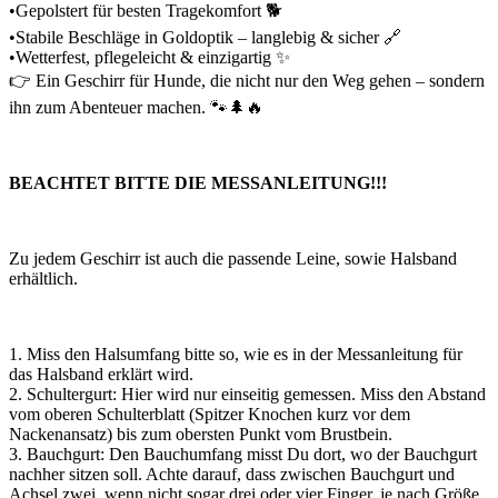
•Gepolstert für besten Tragekomfort 🐕
•Stabile Beschläge in Goldoptik – langlebig & sicher 🔗
•Wetterfest, pflegeleicht & einzigartig ✨
👉 Ein Geschirr für Hunde, die nicht nur den Weg gehen – sondern
ihn zum Abenteuer machen. 🐾🌲🔥
BEACHTET BITTE DIE MESSANLEITUNG!!!
Zu jedem Geschirr ist auch die passende Leine, sowie Halsband
erhältlich.
1. Miss den Halsumfang bitte so, wie es in der Messanleitung für
das Halsband erklärt wird.
2. Schultergurt: Hier wird nur einseitig gemessen. Miss den Abstand
vom oberen Schulterblatt (Spitzer Knochen kurz vor dem
Nackenansatz) bis zum obersten Punkt vom Brustbein.
3. Bauchgurt: Den Bauchumfang misst Du dort, wo der Bauchgurt
nachher sitzen soll. Achte darauf, dass zwischen Bauchgurt und
Achsel zwei, wenn nicht sogar drei oder vier Finger, je nach Größe